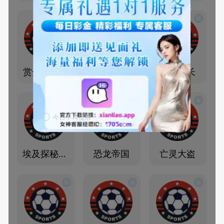
赏金大对决
赏金女王
赏金船长
今日不再提醒
埃及探秘宝典
恐龙帝国
亡灵大盗