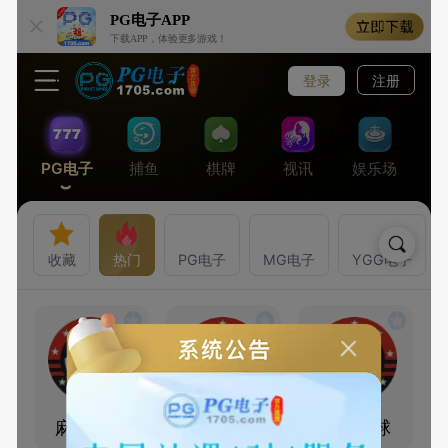
PG电子
APP
下载APP，体验更多游戏！
登录
注册
PG电子
捕鱼
棋牌
视讯
娱乐场
收藏
热门
PG电子
MG电子
YGG电子
麻将胡了
麻将胡了2
少林足球